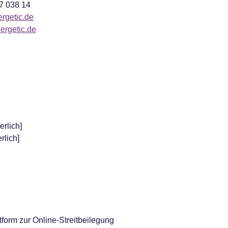
07 038 14
rgetic.de
rgetic.de
erlich]
rlich]
tform zur Online-Streitbeilegung