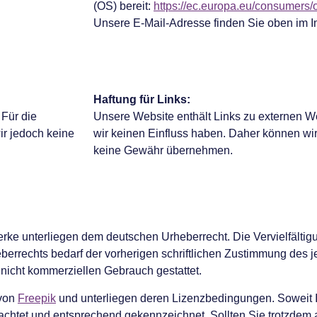
(OS) bereit:
https://ec.europa.eu/consumers/o
Unsere E-Mail-Adresse finden Sie oben im 
Haftung für Links:
 Für die
Unsere Website enthält Links zu externen Web
wir jedoch keine
wir keinen Einfluss haben. Daher können wir
keine Gewähr übernehmen.
Werke unterliegen dem deutschen Urheberrecht. Die Vervielfältig
errechts bedarf der vorherigen schriftlichen Zustimmung des je
 nicht kommerziellen Gebrauch gestattet.
 von
Freepik
und unterliegen deren Lizenzbedingungen. Soweit In
beachtet und entsprechend gekennzeichnet. Sollten Sie trotzdem